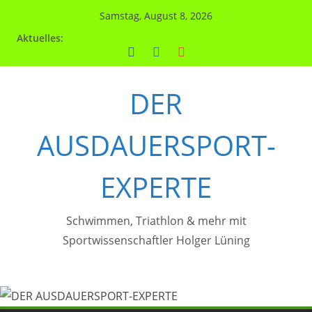
Zum
Samstag, August 8, 2026
Inhalt
Aktuelles:
springen
DER
AUSDAUERSPORT-
EXPERTE
Schwimmen, Triathlon & mehr mit
Sportwissenschaftler Holger Lüning