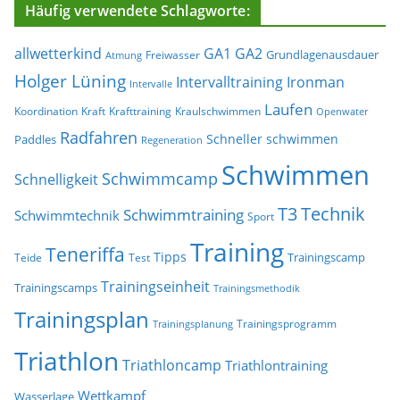
Häufig verwendete Schlagworte:
allwetterkind
GA1
GA2
Grundlagenausdauer
Freiwasser
Atmung
Holger Lüning
Ironman
Intervalltraining
Intervalle
Laufen
Koordination
Kraft
Krafttraining
Kraulschwimmen
Openwater
Radfahren
Schneller schwimmen
Paddles
Regeneration
Schwimmen
Schwimmcamp
Schnelligkeit
T3
Technik
Schwimmtraining
Schwimmtechnik
Sport
Training
Teneriffa
Tipps
Trainingscamp
Teide
Test
Trainingseinheit
Trainingscamps
Trainingsmethodik
Trainingsplan
Trainingsprogramm
Trainingsplanung
Triathlon
Triathloncamp
Triathlontraining
Wettkampf
Wasserlage