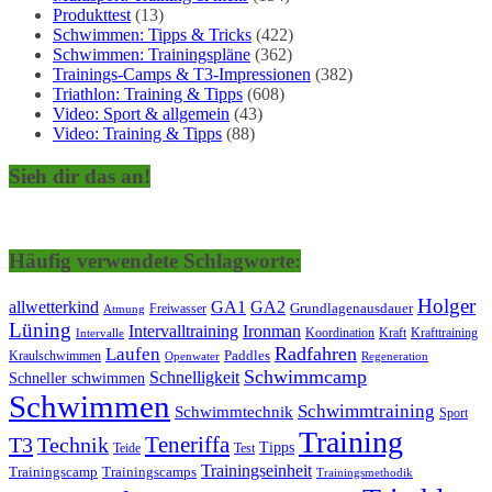
Produkttest
(13)
Schwimmen: Tipps & Tricks
(422)
Schwimmen: Trainingspläne
(362)
Trainings-Camps & T3-Impressionen
(382)
Triathlon: Training & Tipps
(608)
Video: Sport & allgemein
(43)
Video: Training & Tipps
(88)
Sieh dir das an!
Häufig verwendete Schlagworte:
Holger
allwetterkind
GA1
GA2
Grundlagenausdauer
Freiwasser
Atmung
Lüning
Ironman
Intervalltraining
Kraft
Krafttraining
Koordination
Intervalle
Laufen
Radfahren
Kraulschwimmen
Paddles
Openwater
Regeneration
Schwimmcamp
Schnelligkeit
Schneller schwimmen
Schwimmen
Schwimmtraining
Schwimmtechnik
Sport
Training
Teneriffa
T3
Technik
Tipps
Teide
Test
Trainingseinheit
Trainingscamp
Trainingscamps
Trainingsmethodik