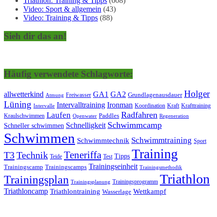
Triathlon: Training & Tipps
(608)
Video: Sport & allgemein
(43)
Video: Training & Tipps
(88)
Sieh dir das an!
Häufig verwendete Schlagworte:
Holger
allwetterkind
GA1
GA2
Grundlagenausdauer
Freiwasser
Atmung
Lüning
Ironman
Intervalltraining
Kraft
Krafttraining
Koordination
Intervalle
Laufen
Radfahren
Kraulschwimmen
Paddles
Openwater
Regeneration
Schwimmcamp
Schnelligkeit
Schneller schwimmen
Schwimmen
Schwimmtraining
Schwimmtechnik
Sport
Training
Teneriffa
T3
Technik
Tipps
Teide
Test
Trainingseinheit
Trainingscamp
Trainingscamps
Trainingsmethodik
Triathlon
Trainingsplan
Trainingsprogramm
Trainingsplanung
Triathloncamp
Triathlontraining
Wettkampf
Wasserlage