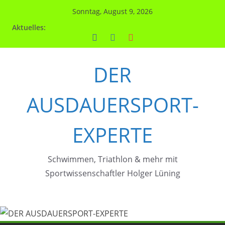
Zum
Sonntag, August 9, 2026
Inhalt
Aktuelles:
springen
DER
AUSDAUERSPORT-
EXPERTE
Schwimmen, Triathlon & mehr mit
Sportwissenschaftler Holger Lüning