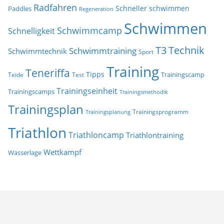
Radfahren
Schneller schwimmen
Paddles
Regeneration
Schwimmen
Schwimmcamp
Schnelligkeit
T3
Technik
Schwimmtraining
Schwimmtechnik
Sport
Training
Teneriffa
Tipps
Trainingscamp
Teide
Test
Trainingseinheit
Trainingscamps
Trainingsmethodik
Trainingsplan
Trainingsprogramm
Trainingsplanung
Triathlon
Triathloncamp
Triathlontraining
Wettkampf
Wasserlage