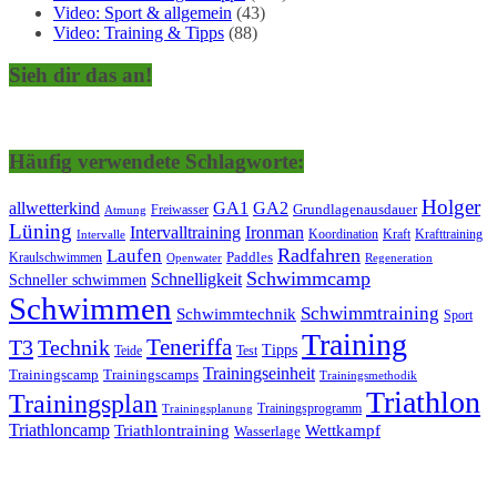
Video: Sport & allgemein
(43)
Video: Training & Tipps
(88)
Sieh dir das an!
Häufig verwendete Schlagworte:
Holger
allwetterkind
GA1
GA2
Grundlagenausdauer
Freiwasser
Atmung
Lüning
Ironman
Intervalltraining
Kraft
Krafttraining
Koordination
Intervalle
Laufen
Radfahren
Kraulschwimmen
Paddles
Openwater
Regeneration
Schwimmcamp
Schnelligkeit
Schneller schwimmen
Schwimmen
Schwimmtraining
Schwimmtechnik
Sport
Training
Teneriffa
T3
Technik
Tipps
Teide
Test
Trainingseinheit
Trainingscamp
Trainingscamps
Trainingsmethodik
Triathlon
Trainingsplan
Trainingsprogramm
Trainingsplanung
Triathloncamp
Triathlontraining
Wettkampf
Wasserlage