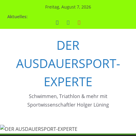
Zum
Freitag, August 7, 2026
Inhalt
Aktuelles:
springen
DER
AUSDAUERSPORT-
EXPERTE
Schwimmen, Triathlon & mehr mit
Sportwissenschaftler Holger Lüning