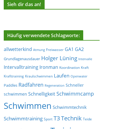
Sieh dir das an!
Häufig verwendete Schlagworte:
allwetterkind
GA1
GA2
Freiwasser
Atmung
Holger Lüning
Grundlagenausdauer
Intervalle
Ironman
Intervalltraining
Koordination
Kraft
Laufen
Krafttraining
Kraulschwimmen
Openwater
Radfahren
Schneller
Paddles
Regeneration
Schwimmcamp
Schnelligkeit
schwimmen
Schwimmen
Schwimmtechnik
T3
Technik
Schwimmtraining
Sport
Teide