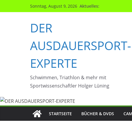
Zum
Aktuelles:
Sonntag, August 9, 2026
Inhalt
springen
DER
AUSDAUERSPORT-
EXPERTE
Schwimmen, Triathlon & mehr mit
Sportwissenschaftler Holger Lüning
STARTSEITE
BÜCHER & DVDS
CAM