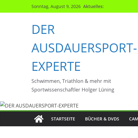
Zum
Aktuelles:
Sonntag, August 9, 2026
Inhalt
springen
DER
AUSDAUERSPORT-
EXPERTE
Schwimmen, Triathlon & mehr mit
Sportwissenschaftler Holger Lüning
STARTSEITE
BÜCHER & DVDS
CAM