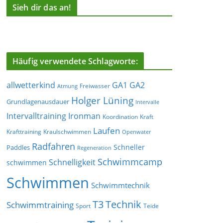
Sieh dir das an!
Häufig verwendete Schlagworte:
allwetterkind
GA1
GA2
Freiwasser
Atmung
Holger Lüning
Grundlagenausdauer
Intervalle
Ironman
Intervalltraining
Koordination
Kraft
Laufen
Krafttraining
Kraulschwimmen
Openwater
Radfahren
Schneller
Paddles
Regeneration
Schwimmcamp
Schnelligkeit
schwimmen
Schwimmen
Schwimmtechnik
T3
Technik
Schwimmtraining
Sport
Teide