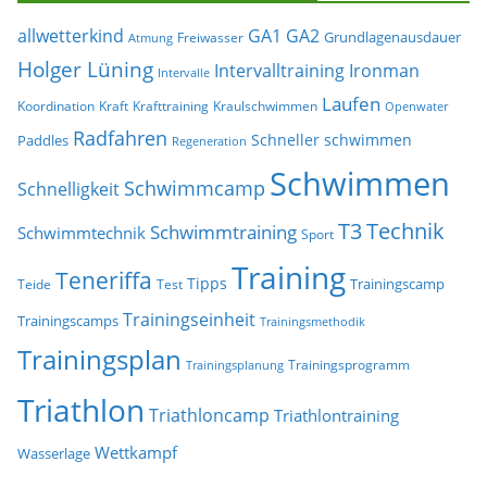
allwetterkind
GA1
GA2
Grundlagenausdauer
Freiwasser
Atmung
Holger Lüning
Ironman
Intervalltraining
Intervalle
Laufen
Koordination
Kraft
Krafttraining
Kraulschwimmen
Openwater
Radfahren
Schneller schwimmen
Paddles
Regeneration
Schwimmen
Schwimmcamp
Schnelligkeit
T3
Technik
Schwimmtraining
Schwimmtechnik
Sport
Training
Teneriffa
Tipps
Trainingscamp
Teide
Test
Trainingseinheit
Trainingscamps
Trainingsmethodik
Trainingsplan
Trainingsprogramm
Trainingsplanung
Triathlon
Triathloncamp
Triathlontraining
Wettkampf
Wasserlage