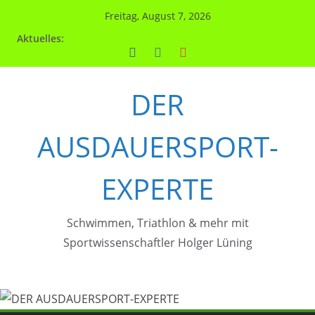
Zum
Freitag, August 7, 2026
Inhalt
Aktuelles:
springen
DER
AUSDAUERSPORT-
EXPERTE
Schwimmen, Triathlon & mehr mit
Sportwissenschaftler Holger Lüning