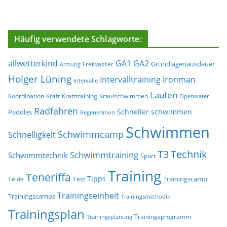
Häufig verwendete Schlagworte:
allwetterkind
GA1
GA2
Grundlagenausdauer
Freiwasser
Atmung
Holger Lüning
Ironman
Intervalltraining
Intervalle
Laufen
Koordination
Kraft
Krafttraining
Kraulschwimmen
Openwater
Radfahren
Schneller schwimmen
Paddles
Regeneration
Schwimmen
Schwimmcamp
Schnelligkeit
T3
Technik
Schwimmtraining
Schwimmtechnik
Sport
Training
Teneriffa
Tipps
Trainingscamp
Teide
Test
Trainingseinheit
Trainingscamps
Trainingsmethodik
Trainingsplan
Trainingsprogramm
Trainingsplanung