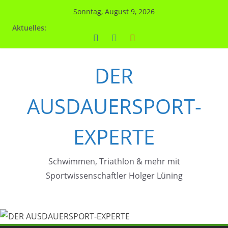
Zum
Sonntag, August 9, 2026
Inhalt
Aktuelles:
springen
DER
AUSDAUERSPORT-
EXPERTE
Schwimmen, Triathlon & mehr mit
Sportwissenschaftler Holger Lüning