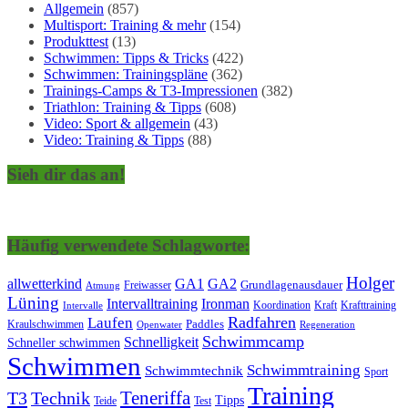
Allgemein
(857)
Multisport: Training & mehr
(154)
Produkttest
(13)
Schwimmen: Tipps & Tricks
(422)
Schwimmen: Trainingspläne
(362)
Trainings-Camps & T3-Impressionen
(382)
Triathlon: Training & Tipps
(608)
Video: Sport & allgemein
(43)
Video: Training & Tipps
(88)
Sieh dir das an!
Häufig verwendete Schlagworte:
Holger
allwetterkind
GA1
GA2
Grundlagenausdauer
Freiwasser
Atmung
Lüning
Ironman
Intervalltraining
Kraft
Krafttraining
Koordination
Intervalle
Laufen
Radfahren
Kraulschwimmen
Paddles
Openwater
Regeneration
Schwimmcamp
Schnelligkeit
Schneller schwimmen
Schwimmen
Schwimmtraining
Schwimmtechnik
Sport
Training
Teneriffa
T3
Technik
Tipps
Teide
Test