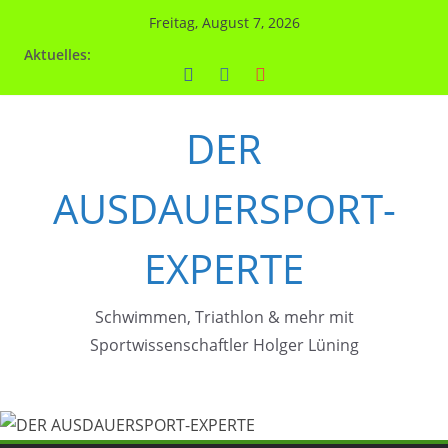
Zum
Freitag, August 7, 2026
Inhalt
Aktuelles:
springen
DER
AUSDAUERSPORT-
EXPERTE
Schwimmen, Triathlon & mehr mit
Sportwissenschaftler Holger Lüning