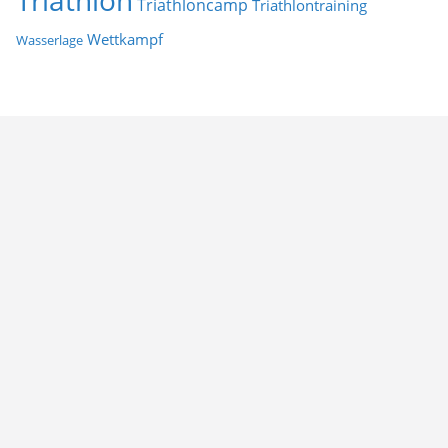
Triathloncamp
Triathlontraining
Wettkampf
Wasserlage