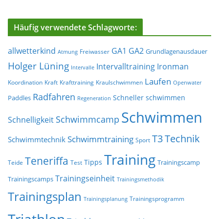
Häufig verwendete Schlagworte:
allwetterkind
GA1
GA2
Grundlagenausdauer
Freiwasser
Atmung
Holger Lüning
Ironman
Intervalltraining
Intervalle
Laufen
Koordination
Kraft
Krafttraining
Kraulschwimmen
Openwater
Radfahren
Schneller schwimmen
Paddles
Regeneration
Schwimmen
Schwimmcamp
Schnelligkeit
T3
Technik
Schwimmtraining
Schwimmtechnik
Sport
Training
Teneriffa
Tipps
Trainingscamp
Teide
Test
Trainingseinheit
Trainingscamps
Trainingsmethodik
Trainingsplan
Trainingsprogramm
Trainingsplanung
Triathlon