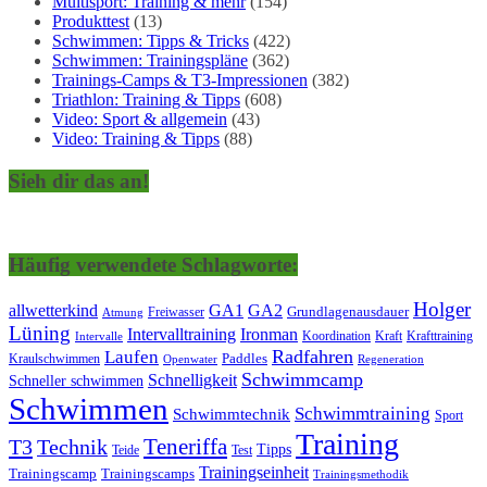
Multisport: Training & mehr
(154)
Produkttest
(13)
Schwimmen: Tipps & Tricks
(422)
Schwimmen: Trainingspläne
(362)
Trainings-Camps & T3-Impressionen
(382)
Triathlon: Training & Tipps
(608)
Video: Sport & allgemein
(43)
Video: Training & Tipps
(88)
Sieh dir das an!
Häufig verwendete Schlagworte:
Holger
allwetterkind
GA1
GA2
Grundlagenausdauer
Freiwasser
Atmung
Lüning
Ironman
Intervalltraining
Kraft
Krafttraining
Koordination
Intervalle
Laufen
Radfahren
Kraulschwimmen
Paddles
Openwater
Regeneration
Schwimmcamp
Schnelligkeit
Schneller schwimmen
Schwimmen
Schwimmtraining
Schwimmtechnik
Sport
Training
Teneriffa
T3
Technik
Tipps
Teide
Test
Trainingseinheit
Trainingscamp
Trainingscamps
Trainingsmethodik