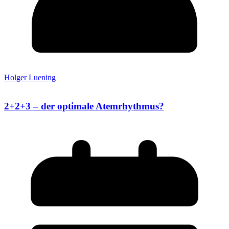
Holger Luening
2+2+3 – der optimale Atemrhythmus?