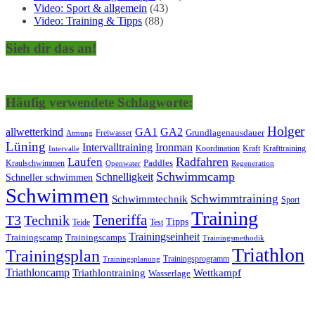
Video: Sport & allgemein
(43)
Video: Training & Tipps
(88)
Sieh dir das an!
Häufig verwendete Schlagworte:
Holger
allwetterkind
GA1
GA2
Grundlagenausdauer
Freiwasser
Atmung
Lüning
Ironman
Intervalltraining
Kraft
Krafttraining
Koordination
Intervalle
Laufen
Radfahren
Kraulschwimmen
Paddles
Openwater
Regeneration
Schwimmcamp
Schnelligkeit
Schneller schwimmen
Schwimmen
Schwimmtraining
Schwimmtechnik
Sport
Training
Teneriffa
T3
Technik
Tipps
Teide
Test
Trainingseinheit
Trainingscamp
Trainingscamps
Trainingsmethodik
Triathlon
Trainingsplan
Trainingsprogramm
Trainingsplanung
Triathloncamp
Triathlontraining
Wettkampf
Wasserlage