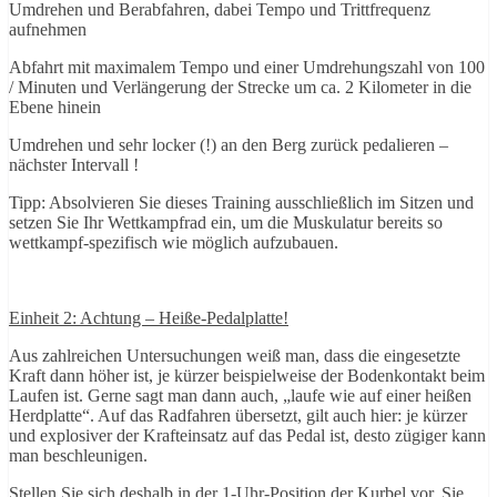
Umdrehen und Berabfahren, dabei Tempo und Trittfrequenz
aufnehmen
Abfahrt mit maximalem Tempo und einer Umdrehungszahl von 100
/ Minuten und Verlängerung der Strecke um ca. 2 Kilometer in die
Ebene hinein
Umdrehen und sehr locker (!) an den Berg zurück pedalieren –
nächster Intervall !
Tipp: Absolvieren Sie dieses Training ausschließlich im Sitzen und
setzen Sie Ihr Wettkampfrad ein, um die Muskulatur bereits so
wettkampf-spezifisch wie möglich aufzubauen.
Einheit 2: Achtung – Heiße-Pedalplatte!
Aus zahlreichen Untersuchungen weiß man, dass die eingesetzte
Kraft dann höher ist, je kürzer beispielweise der Bodenkontakt beim
Laufen ist. Gerne sagt man dann auch, „laufe wie auf einer heißen
Herdplatte“. Auf das Radfahren übersetzt, gilt auch hier: je kürzer
und explosiver der Krafteinsatz auf das Pedal ist, desto zügiger kann
man beschleunigen.
Stellen Sie sich deshalb in der 1-Uhr-Position der Kurbel vor, Sie