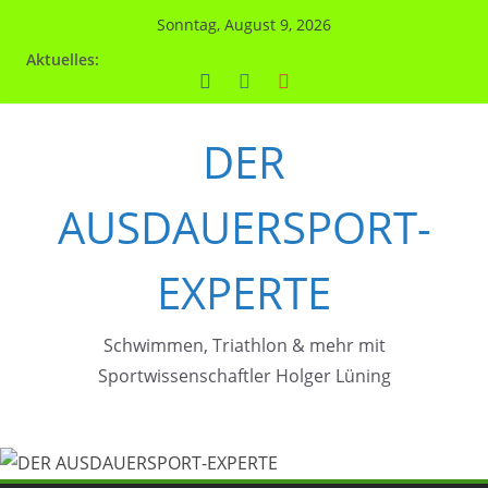
Zum
Sonntag, August 9, 2026
Inhalt
Aktuelles:
springen
DER
AUSDAUERSPORT-
EXPERTE
Schwimmen, Triathlon & mehr mit
Sportwissenschaftler Holger Lüning