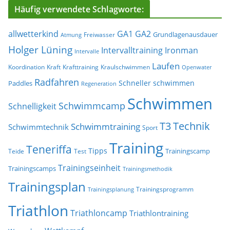
Häufig verwendete Schlagworte:
allwetterkind
GA1
GA2
Grundlagenausdauer
Freiwasser
Atmung
Holger Lüning
Ironman
Intervalltraining
Intervalle
Laufen
Koordination
Kraft
Krafttraining
Kraulschwimmen
Openwater
Radfahren
Schneller schwimmen
Paddles
Regeneration
Schwimmen
Schwimmcamp
Schnelligkeit
T3
Technik
Schwimmtraining
Schwimmtechnik
Sport
Training
Teneriffa
Tipps
Trainingscamp
Teide
Test
Trainingseinheit
Trainingscamps
Trainingsmethodik
Trainingsplan
Trainingsprogramm
Trainingsplanung
Triathlon
Triathloncamp
Triathlontraining