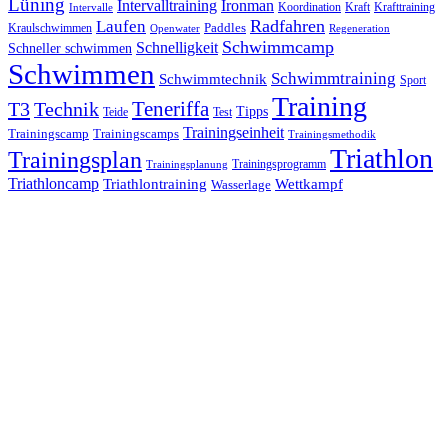
Lüning
Ironman
Intervalltraining
Kraft
Krafttraining
Koordination
Intervalle
Laufen
Radfahren
Kraulschwimmen
Paddles
Openwater
Regeneration
Schwimmcamp
Schnelligkeit
Schneller schwimmen
Schwimmen
Schwimmtraining
Schwimmtechnik
Sport
Training
Teneriffa
T3
Technik
Tipps
Teide
Test
Trainingseinheit
Trainingscamp
Trainingscamps
Trainingsmethodik
Triathlon
Trainingsplan
Trainingsprogramm
Trainingsplanung
Triathloncamp
Triathlontraining
Wettkampf
Wasserlage