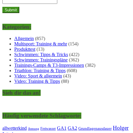
Kategorien:
Allgemein
(857)
Multisport: Training & mehr
(154)
Produkttest
(13)
Schwimmen: Tipps & Tricks
(422)
Schwimmen: Trainingspläne
(362)
Trainings-Camps & T3-Impressionen
(382)
Triathlon: Training & Tipps
(608)
Video: Sport & allgemein
(43)
Video: Training & Tipps
(88)
Sieh dir das an!
Häufig verwendete Schlagworte:
Holger
allwetterkind
GA1
GA2
Grundlagenausdauer
Freiwasser
Atmung