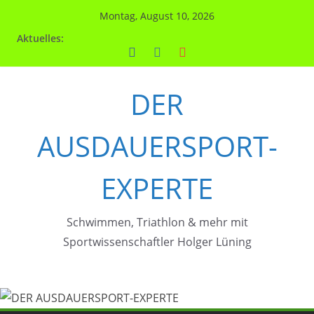
Zum
Montag, August 10, 2026
Inhalt
Aktuelles:
springen
DER
AUSDAUERSPORT-
EXPERTE
Schwimmen, Triathlon & mehr mit
Sportwissenschaftler Holger Lüning