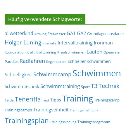
Häufig verwendete Schlagworte:
allwetterkind
GA1
GA2
Grundlagenausdauer
Freiwasser
Atmung
Holger Lüning
Ironman
Intervalltraining
Intervalle
Laufen
Koordination
Kraft
Krafttraining
Kraulschwimmen
Openwater
Radfahren
Schneller schwimmen
Paddles
Regeneration
Schwimmen
Schwimmcamp
Schnelligkeit
T3
Technik
Schwimmtraining
Schwimmtechnik
Sport
Training
Teneriffa
Tipps
Trainingscamp
Teide
Test
Trainingseinheit
Trainingscamps
Trainingsmethodik
Trainingsplan
Trainingsprogramm
Trainingsplanung