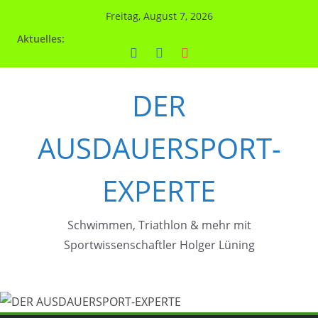
Zum
Freitag, August 7, 2026
Inhalt
Aktuelles:
springen
DER
AUSDAUERSPORT-
EXPERTE
Schwimmen, Triathlon & mehr mit
Sportwissenschaftler Holger Lüning