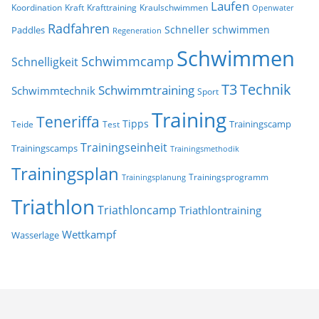
Laufen
Koordination
Kraft
Krafttraining
Kraulschwimmen
Openwater
Radfahren
Schneller schwimmen
Paddles
Regeneration
Schwimmen
Schwimmcamp
Schnelligkeit
T3
Technik
Schwimmtraining
Schwimmtechnik
Sport
Training
Teneriffa
Tipps
Trainingscamp
Teide
Test
Trainingseinheit
Trainingscamps
Trainingsmethodik
Trainingsplan
Trainingsprogramm
Trainingsplanung
Triathlon
Triathloncamp
Triathlontraining
Wettkampf
Wasserlage