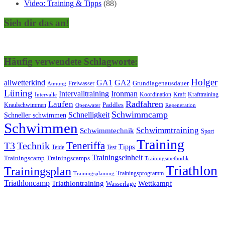
Video: Training & Tipps
(88)
Sieh dir das an!
Häufig verwendete Schlagworte:
Holger
allwetterkind
GA1
GA2
Grundlagenausdauer
Freiwasser
Atmung
Lüning
Ironman
Intervalltraining
Kraft
Krafttraining
Koordination
Intervalle
Laufen
Radfahren
Kraulschwimmen
Paddles
Openwater
Regeneration
Schwimmcamp
Schnelligkeit
Schneller schwimmen
Schwimmen
Schwimmtraining
Schwimmtechnik
Sport
Training
Teneriffa
T3
Technik
Tipps
Teide
Test
Trainingseinheit
Trainingscamp
Trainingscamps
Trainingsmethodik
Triathlon
Trainingsplan
Trainingsprogramm
Trainingsplanung
Triathloncamp
Triathlontraining
Wettkampf
Wasserlage