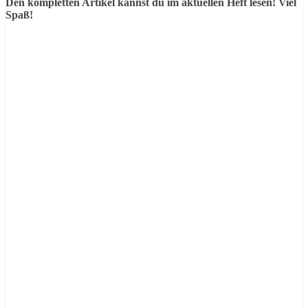
Den kompletten Artikel kannst du im aktuellen Heft lesen! Viel
Spaß!