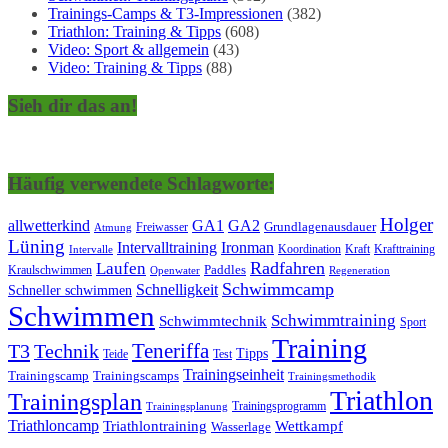
Trainings-Camps & T3-Impressionen
(382)
Triathlon: Training & Tipps
(608)
Video: Sport & allgemein
(43)
Video: Training & Tipps
(88)
Sieh dir das an!
Häufig verwendete Schlagworte:
Holger
allwetterkind
GA1
GA2
Grundlagenausdauer
Freiwasser
Atmung
Lüning
Ironman
Intervalltraining
Kraft
Krafttraining
Koordination
Intervalle
Laufen
Radfahren
Kraulschwimmen
Paddles
Openwater
Regeneration
Schwimmcamp
Schnelligkeit
Schneller schwimmen
Schwimmen
Schwimmtraining
Schwimmtechnik
Sport
Training
Teneriffa
T3
Technik
Tipps
Teide
Test
Trainingseinheit
Trainingscamp
Trainingscamps
Trainingsmethodik
Triathlon
Trainingsplan
Trainingsprogramm
Trainingsplanung
Triathloncamp
Triathlontraining
Wettkampf
Wasserlage