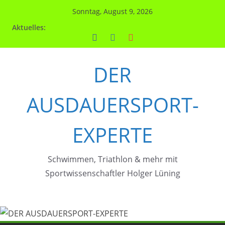
Zum
Sonntag, August 9, 2026
Inhalt
Aktuelles:
springen
DER
AUSDAUERSPORT-
EXPERTE
Schwimmen, Triathlon & mehr mit
Sportwissenschaftler Holger Lüning