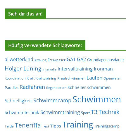
Sieh dir das an!
Häufig verwendete Schlagworte:
allwetterkind
GA1
GA2
Grundlagenausdauer
Freiwasser
Atmung
Holger Lüning
Ironman
Intervalltraining
Intervalle
Laufen
Koordination
Kraft
Krafttraining
Kraulschwimmen
Openwater
Radfahren
Schneller schwimmen
Paddles
Regeneration
Schwimmen
Schwimmcamp
Schnelligkeit
T3
Technik
Schwimmtraining
Schwimmtechnik
Sport
Training
Teneriffa
Tipps
Trainingscamp
Teide
Test