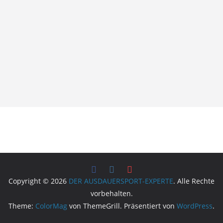
Copyright © 2026
DER AUSDAUERSPORT-EXPERTE
. Alle Rechte
vorbehalten.
Theme:
ColorMag
von ThemeGrill. Präsentiert von
WordPress
.