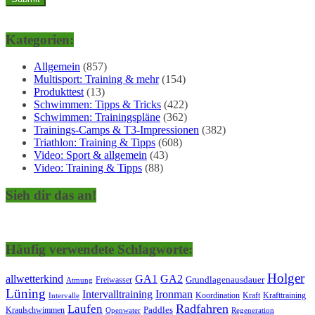
Kategorien:
Allgemein
(857)
Multisport: Training & mehr
(154)
Produkttest
(13)
Schwimmen: Tipps & Tricks
(422)
Schwimmen: Trainingspläne
(362)
Trainings-Camps & T3-Impressionen
(382)
Triathlon: Training & Tipps
(608)
Video: Sport & allgemein
(43)
Video: Training & Tipps
(88)
Sieh dir das an!
Häufig verwendete Schlagworte:
Holger
allwetterkind
GA1
GA2
Grundlagenausdauer
Freiwasser
Atmung
Lüning
Ironman
Intervalltraining
Kraft
Krafttraining
Koordination
Intervalle
Laufen
Radfahren
Kraulschwimmen
Paddles
Openwater
Regeneration