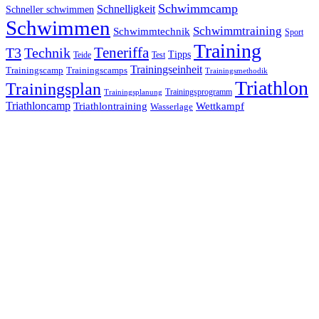
Schwimmcamp
Schnelligkeit
Schneller schwimmen
Schwimmen
Schwimmtraining
Schwimmtechnik
Sport
Training
Teneriffa
T3
Technik
Tipps
Teide
Test
Trainingseinheit
Trainingscamp
Trainingscamps
Trainingsmethodik
Triathlon
Trainingsplan
Trainingsprogramm
Trainingsplanung
Triathloncamp
Triathlontraining
Wettkampf
Wasserlage