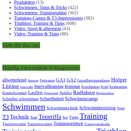
Produkttest
(13)
Schwimmen: Tipps & Tricks
(422)
Schwimmen: Trainingspläne
(362)
Trainings-Camps & T3-Impressionen
(382)
Triathlon: Training & Tipps
(608)
Video: Sport & allgemein
(43)
Video: Training & Tipps
(88)
Sieh dir das an!
Häufig verwendete Schlagworte:
Holger
allwetterkind
GA1
GA2
Grundlagenausdauer
Freiwasser
Atmung
Lüning
Ironman
Intervalltraining
Kraft
Krafttraining
Koordination
Intervalle
Laufen
Radfahren
Kraulschwimmen
Paddles
Openwater
Regeneration
Schwimmcamp
Schnelligkeit
Schneller schwimmen
Schwimmen
Schwimmtraining
Schwimmtechnik
Sport
Training
Teneriffa
T3
Technik
Tipps
Teide
Test
Trainingseinheit
Trainingscamp
Trainingscamps
Trainingsmethodik