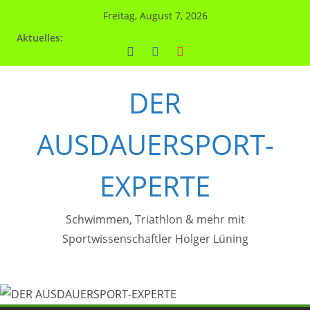
Zum
Freitag, August 7, 2026
Inhalt
Aktuelles:
springen
DER
AUSDAUERSPORT-
EXPERTE
Schwimmen, Triathlon & mehr mit
Sportwissenschaftler Holger Lüning