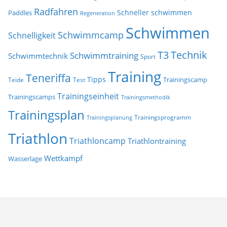
Radfahren
Schneller schwimmen
Paddles
Regeneration
Schwimmen
Schwimmcamp
Schnelligkeit
T3
Technik
Schwimmtraining
Schwimmtechnik
Sport
Training
Teneriffa
Tipps
Trainingscamp
Teide
Test
Trainingseinheit
Trainingscamps
Trainingsmethodik
Trainingsplan
Trainingsprogramm
Trainingsplanung
Triathlon
Triathloncamp
Triathlontraining
Wettkampf
Wasserlage