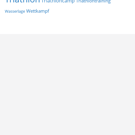
Triathloncamp
Triathlontraining
Wettkampf
Wasserlage