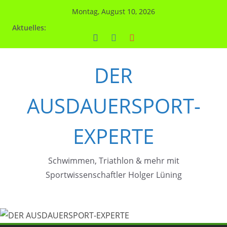
Zum
Montag, August 10, 2026
Inhalt
Aktuelles:
springen
DER
AUSDAUERSPORT-
EXPERTE
Schwimmen, Triathlon & mehr mit
Sportwissenschaftler Holger Lüning