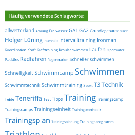
Häufig verwendete Schlagworte:
allwetterkind
GA1
GA2
Grundlagenausdauer
Freiwasser
Atmung
Holger Lüning
Ironman
Intervalltraining
Intervalle
Laufen
Koordination
Kraft
Krafttraining
Kraulschwimmen
Openwater
Radfahren
Schneller schwimmen
Paddles
Regeneration
Schwimmen
Schwimmcamp
Schnelligkeit
T3
Technik
Schwimmtraining
Schwimmtechnik
Sport
Training
Teneriffa
Tipps
Trainingscamp
Teide
Test
Trainingseinheit
Trainingscamps
Trainingsmethodik
Trainingsplan
Trainingsprogramm
Trainingsplanung
Triathlon