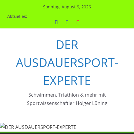
Zum
Sonntag, August 9, 2026
Inhalt
Aktuelles:
springen
DER
AUSDAUERSPORT-
EXPERTE
Schwimmen, Triathlon & mehr mit
Sportwissenschaftler Holger Lüning