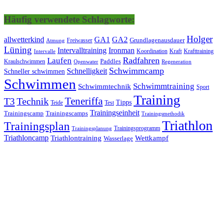
Häufig verwendete Schlagworte:
Holger
allwetterkind
GA1
GA2
Grundlagenausdauer
Freiwasser
Atmung
Lüning
Ironman
Intervalltraining
Kraft
Krafttraining
Koordination
Intervalle
Laufen
Radfahren
Kraulschwimmen
Paddles
Openwater
Regeneration
Schwimmcamp
Schnelligkeit
Schneller schwimmen
Schwimmen
Schwimmtraining
Schwimmtechnik
Sport
Training
Teneriffa
T3
Technik
Tipps
Teide
Test
Trainingseinheit
Trainingscamp
Trainingscamps
Trainingsmethodik
Triathlon
Trainingsplan
Trainingsprogramm
Trainingsplanung
Triathloncamp
Triathlontraining
Wettkampf
Wasserlage