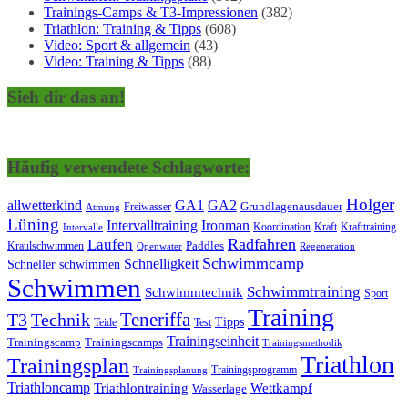
Trainings-Camps & T3-Impressionen
(382)
Triathlon: Training & Tipps
(608)
Video: Sport & allgemein
(43)
Video: Training & Tipps
(88)
Sieh dir das an!
Häufig verwendete Schlagworte:
Holger
allwetterkind
GA1
GA2
Grundlagenausdauer
Freiwasser
Atmung
Lüning
Ironman
Intervalltraining
Kraft
Krafttraining
Koordination
Intervalle
Laufen
Radfahren
Kraulschwimmen
Paddles
Openwater
Regeneration
Schwimmcamp
Schnelligkeit
Schneller schwimmen
Schwimmen
Schwimmtraining
Schwimmtechnik
Sport
Training
Teneriffa
T3
Technik
Tipps
Teide
Test
Trainingseinheit
Trainingscamp
Trainingscamps
Trainingsmethodik
Triathlon
Trainingsplan
Trainingsprogramm
Trainingsplanung
Triathloncamp
Triathlontraining
Wettkampf
Wasserlage