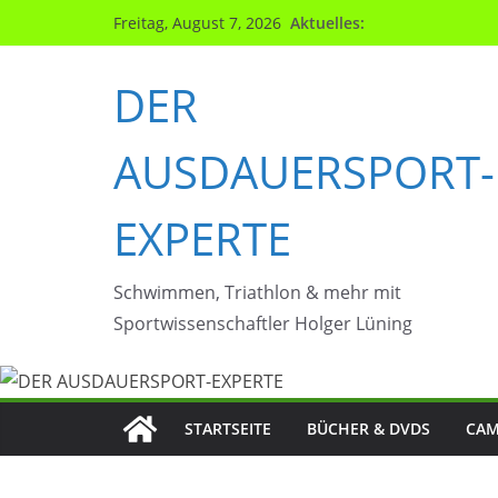
Zum
Aktuelles:
Freitag, August 7, 2026
Inhalt
springen
DER
AUSDAUERSPORT-
EXPERTE
Schwimmen, Triathlon & mehr mit
Sportwissenschaftler Holger Lüning
STARTSEITE
BÜCHER & DVDS
CAM