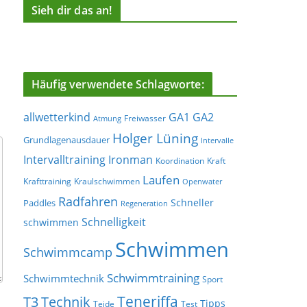
Sieh dir das an!
Häufig verwendete Schlagworte:
allwetterkind
GA1
GA2
Freiwasser
Atmung
Holger Lüning
Grundlagenausdauer
Intervalle
Ironman
Intervalltraining
Koordination
Kraft
Laufen
Krafttraining
Kraulschwimmen
Openwater
Radfahren
Schneller
Paddles
Regeneration
Schnelligkeit
schwimmen
Schwimmen
Schwimmcamp
Schwimmtraining
Schwimmtechnik
Sport
Teneriffa
T3
Technik
Tipps
Teide
Test