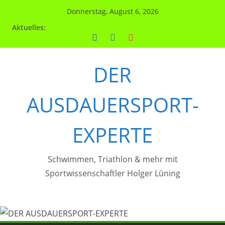
Zum
Donnerstag, August 6, 2026
Inhalt
Aktuelles:
springen
DER
AUSDAUERSPORT-
EXPERTE
Schwimmen, Triathlon & mehr mit
Sportwissenschaftler Holger Lüning