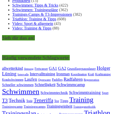
Produkttest
(13)
Schwimmen: Tipps & Tricks
(422)
Schwimmen: Trainingspläne
(362)
Trainings-Camps & T3-Impressionen
(382)
Triathlon: Training & Tipps
(608)
Video: Sport & allgemein
(43)
Video: Training & Tipps
(88)
Sieh dir das an!
Häufig verwendete Schlagworte:
Holger
allwetterkind
GA1
GA2
Grundlagenausdauer
Freiwasser
Atmung
Lüning
Ironman
Intervalltraining
Kraft
Krafttraining
Koordination
Intervalle
Laufen
Radfahren
Kraulschwimmen
Paddles
Openwater
Regeneration
Schwimmcamp
Schnelligkeit
Schneller schwimmen
Schwimmen
Schwimmtraining
Schwimmtechnik
Sport
Training
Teneriffa
T3
Technik
Tipps
Teide
Test
Trainingseinheit
Trainingscamp
Trainingscamps
Trainingsmethodik
Triathlon
Trainingsplan