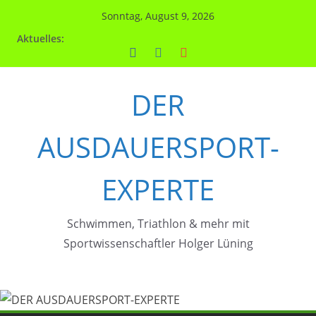
Zum
Sonntag, August 9, 2026
Inhalt
Aktuelles:
springen
DER
AUSDAUERSPORT-
EXPERTE
Schwimmen, Triathlon & mehr mit
Sportwissenschaftler Holger Lüning