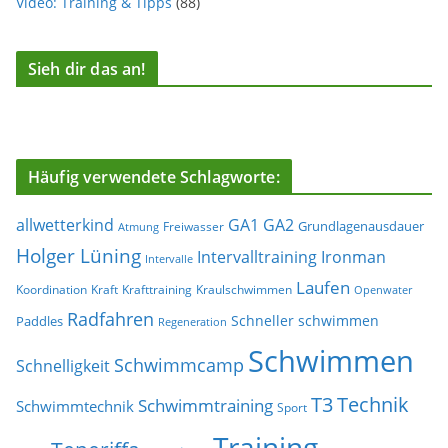
Video: Training & Tipps
(88)
Sieh dir das an!
Häufig verwendete Schlagworte:
allwetterkind
GA1
GA2
Grundlagenausdauer
Freiwasser
Atmung
Holger Lüning
Ironman
Intervalltraining
Intervalle
Laufen
Koordination
Kraft
Krafttraining
Kraulschwimmen
Openwater
Radfahren
Schneller schwimmen
Paddles
Regeneration
Schwimmen
Schwimmcamp
Schnelligkeit
T3
Technik
Schwimmtraining
Schwimmtechnik
Sport
Training