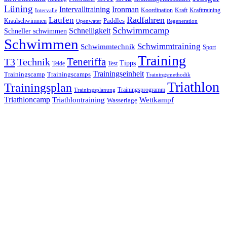
Lüning
Ironman
Intervalltraining
Kraft
Krafttraining
Koordination
Intervalle
Laufen
Radfahren
Kraulschwimmen
Paddles
Openwater
Regeneration
Schwimmcamp
Schnelligkeit
Schneller schwimmen
Schwimmen
Schwimmtraining
Schwimmtechnik
Sport
Training
Teneriffa
T3
Technik
Tipps
Teide
Test
Trainingseinheit
Trainingscamp
Trainingscamps
Trainingsmethodik
Triathlon
Trainingsplan
Trainingsprogramm
Trainingsplanung
Triathloncamp
Triathlontraining
Wettkampf
Wasserlage