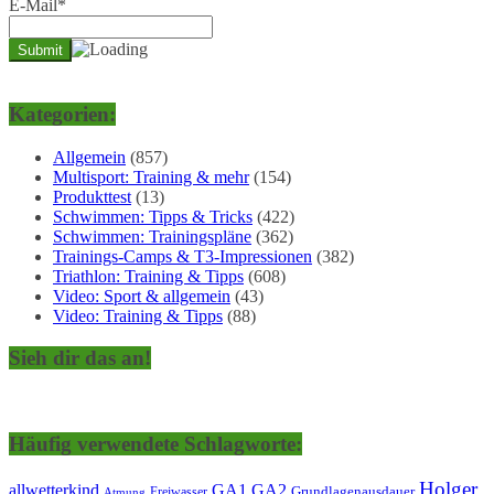
E-Mail*
Kategorien:
Allgemein
(857)
Multisport: Training & mehr
(154)
Produkttest
(13)
Schwimmen: Tipps & Tricks
(422)
Schwimmen: Trainingspläne
(362)
Trainings-Camps & T3-Impressionen
(382)
Triathlon: Training & Tipps
(608)
Video: Sport & allgemein
(43)
Video: Training & Tipps
(88)
Sieh dir das an!
Häufig verwendete Schlagworte:
Holger
allwetterkind
GA1
GA2
Grundlagenausdauer
Freiwasser
Atmung