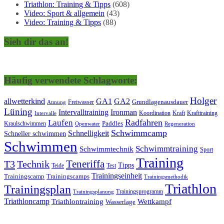
Triathlon: Training & Tipps
(608)
Video: Sport & allgemein
(43)
Video: Training & Tipps
(88)
Sieh dir das an!
Häufig verwendete Schlagworte:
Holger
allwetterkind
GA1
GA2
Grundlagenausdauer
Freiwasser
Atmung
Lüning
Ironman
Intervalltraining
Kraft
Krafttraining
Koordination
Intervalle
Laufen
Radfahren
Kraulschwimmen
Paddles
Openwater
Regeneration
Schwimmcamp
Schnelligkeit
Schneller schwimmen
Schwimmen
Schwimmtraining
Schwimmtechnik
Sport
Training
Teneriffa
T3
Technik
Tipps
Teide
Test
Trainingseinheit
Trainingscamp
Trainingscamps
Trainingsmethodik
Triathlon
Trainingsplan
Trainingsprogramm
Trainingsplanung
Triathloncamp
Triathlontraining
Wettkampf
Wasserlage