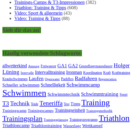
Trainings-Camps & T3-Impressionen
(382)
Triathlon: Training & Tipps
(608)
Video: Sport & allgemein
(43)
Video: Training & Tipps
(88)
Sieh dir das an!
Häufig verwendete Schlagworte:
Holger
allwetterkind
GA1
GA2
Grundlagenausdauer
Freiwasser
Atmung
Lüning
Ironman
Intervalltraining
Kraft
Krafttraining
Koordination
Intervalle
Laufen
Radfahren
Kraulschwimmen
Paddles
Openwater
Regeneration
Schwimmcamp
Schnelligkeit
Schneller schwimmen
Schwimmen
Schwimmtraining
Schwimmtechnik
Sport
Training
Teneriffa
T3
Technik
Tipps
Teide
Test
Trainingseinheit
Trainingscamp
Trainingscamps
Trainingsmethodik
Triathlon
Trainingsplan
Trainingsprogramm
Trainingsplanung
Triathloncamp
Triathlontraining
Wettkampf
Wasserlage