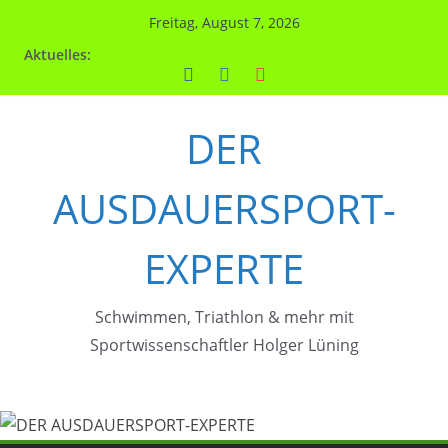
Zum
Freitag, August 7, 2026
Inhalt
Aktuelles:
springen
DER
AUSDAUERSPORT-
EXPERTE
Schwimmen, Triathlon & mehr mit
Sportwissenschaftler Holger Lüning