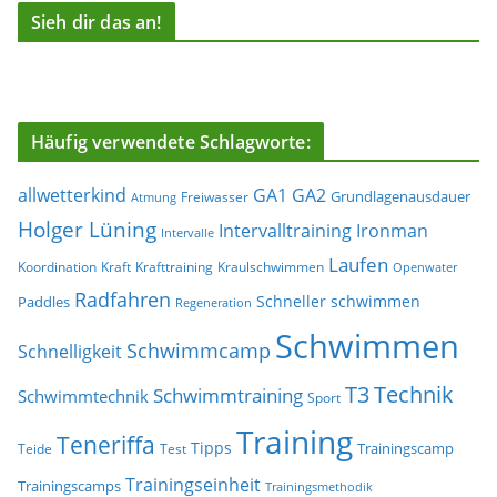
Sieh dir das an!
Häufig verwendete Schlagworte:
allwetterkind
GA1
GA2
Grundlagenausdauer
Freiwasser
Atmung
Holger Lüning
Ironman
Intervalltraining
Intervalle
Laufen
Koordination
Kraft
Krafttraining
Kraulschwimmen
Openwater
Radfahren
Schneller schwimmen
Paddles
Regeneration
Schwimmen
Schwimmcamp
Schnelligkeit
T3
Technik
Schwimmtraining
Schwimmtechnik
Sport
Training
Teneriffa
Tipps
Trainingscamp
Teide
Test
Trainingseinheit
Trainingscamps
Trainingsmethodik