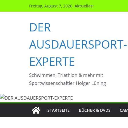
Zum
Aktuelles:
Freitag, August 7, 2026
Inhalt
springen
DER
AUSDAUERSPORT-
EXPERTE
Schwimmen, Triathlon & mehr mit
Sportwissenschaftler Holger Lüning
STARTSEITE
BÜCHER & DVDS
CAM