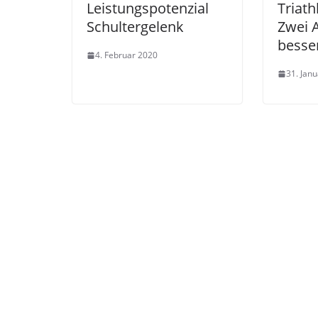
Leistungspotenzial
Triath
Schultergelenk
Zwei A
besse
4. Februar 2020
31. Jan