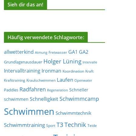
Sieh dir das an!
Häufig verwendete Schlagworte:
allwetterkind
GA1
GA2
Freiwasser
Atmung
Holger Lüning
Grundlagenausdauer
Intervalle
Ironman
Intervalltraining
Koordination
Kraft
Laufen
Krafttraining
Kraulschwimmen
Openwater
Radfahren
Schneller
Paddles
Regeneration
Schwimmcamp
Schnelligkeit
schwimmen
Schwimmen
Schwimmtechnik
T3
Technik
Schwimmtraining
Sport
Teide