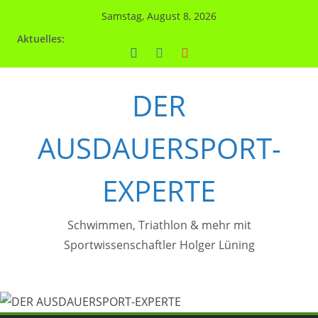
Zum
Samstag, August 8, 2026
Inhalt
Aktuelles:
springen
DER
AUSDAUERSPORT-
EXPERTE
Schwimmen, Triathlon & mehr mit
Sportwissenschaftler Holger Lüning