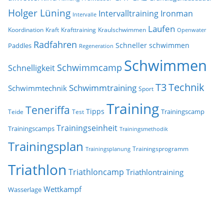
Holger Lüning
Ironman
Intervalltraining
Intervalle
Laufen
Koordination
Kraft
Krafttraining
Kraulschwimmen
Openwater
Radfahren
Schneller schwimmen
Paddles
Regeneration
Schwimmen
Schwimmcamp
Schnelligkeit
T3
Technik
Schwimmtraining
Schwimmtechnik
Sport
Training
Teneriffa
Tipps
Trainingscamp
Teide
Test
Trainingseinheit
Trainingscamps
Trainingsmethodik
Trainingsplan
Trainingsprogramm
Trainingsplanung
Triathlon
Triathloncamp
Triathlontraining
Wettkampf
Wasserlage