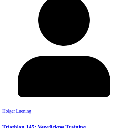
Holger Luening
Triathlon 145: Ver-rücktes Training