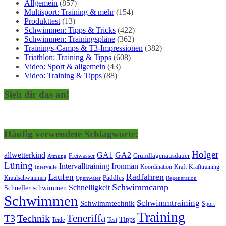
Allgemein
(857)
Multisport: Training & mehr
(154)
Produkttest
(13)
Schwimmen: Tipps & Tricks
(422)
Schwimmen: Trainingspläne
(362)
Trainings-Camps & T3-Impressionen
(382)
Triathlon: Training & Tipps
(608)
Video: Sport & allgemein
(43)
Video: Training & Tipps
(88)
Sieh dir das an!
Häufig verwendete Schlagworte:
Holger
allwetterkind
GA1
GA2
Grundlagenausdauer
Freiwasser
Atmung
Lüning
Ironman
Intervalltraining
Kraft
Krafttraining
Koordination
Intervalle
Laufen
Radfahren
Kraulschwimmen
Paddles
Openwater
Regeneration
Schwimmcamp
Schnelligkeit
Schneller schwimmen
Schwimmen
Schwimmtraining
Schwimmtechnik
Sport
Training
Teneriffa
T3
Technik
Tipps
Teide
Test