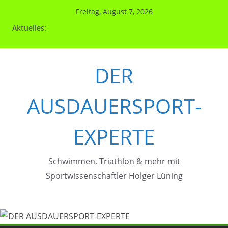
Zum
Freitag, August 7, 2026
Inhalt
Aktuelles:
springen
DER
AUSDAUERSPORT-
EXPERTE
Schwimmen, Triathlon & mehr mit
Sportwissenschaftler Holger Lüning