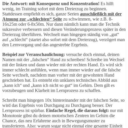
Die Antwort: mit Konsequenz und Konzentration!
Es hilft
wenig, im Training sofort mit dem Dreierzug zu beginnen.
Stattdessen empfiehlt es sich, ganze Serien
ausschließlich mit der
Atmung zur „schlechten“ Seite
zu schwimmen, wie z.B. 8-
16x25m oder 6-8x50m. Nur dann nämlich kann man die Technik
sukzessive verbessern und diesen Veränderungsprozess später in den
Dreierzug überführen. Wechselt man hingegen ständig von „gut“
auf „schlecht“ (startet also sofort mit dem Dreierzug), verzögert man
den Lernvorgang und das angestrebte Ergebnis.
Beispiel zur Veranschaulichung:
versuche doch einmal, deinen
Namen mit der „falschen“ Hand zu schreiben! Schreibe im Wechsel
mit der linken und dann wieder mit der rechten Hand. Es wird sich
immer schlecht anfühlen, wenn man immer wieder auf die falsche
Seite wechselt, nachdem man vorher mit der gewohnten Hand
geschrieben hat. Es entsteht ein unklares technisches Abbild aus
„kann ich“ und „kann ich nicht so gut“ im Gehirn. Dem gilt es
vorzubeugen und Klarheit im Lernprozess zu schaffen.
Schreibt man hingegen 10x hintereinander mit der falschen Seite, so
wird das Ergebnis von Durchgang zu Durchgang besser. Der
Lernprozess ist spürbar.
Einfache Regel, die daraus folgt:
nur mit
Monotonie gibst du deinen motorischen Zentren im Gehirn die
Chance, das neu Erfahrene auch in Bewegungsmuster zu
transferieren. Also: warum sogar nicht einmal eine gesamte Einheit