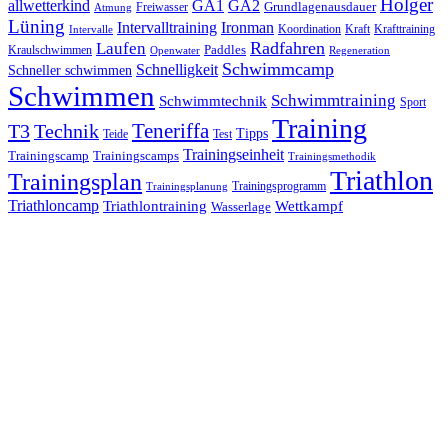
Holger
allwetterkind
GA1
GA2
Grundlagenausdauer
Freiwasser
Atmung
Lüning
Ironman
Intervalltraining
Kraft
Krafttraining
Koordination
Intervalle
Laufen
Radfahren
Kraulschwimmen
Paddles
Openwater
Regeneration
Schwimmcamp
Schnelligkeit
Schneller schwimmen
Schwimmen
Schwimmtraining
Schwimmtechnik
Sport
Training
Teneriffa
T3
Technik
Tipps
Teide
Test
Trainingseinheit
Trainingscamp
Trainingscamps
Trainingsmethodik
Triathlon
Trainingsplan
Trainingsprogramm
Trainingsplanung
Triathloncamp
Triathlontraining
Wettkampf
Wasserlage