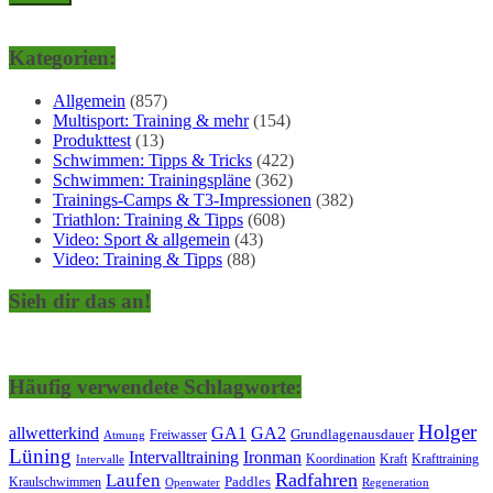
Kategorien:
Allgemein
(857)
Multisport: Training & mehr
(154)
Produkttest
(13)
Schwimmen: Tipps & Tricks
(422)
Schwimmen: Trainingspläne
(362)
Trainings-Camps & T3-Impressionen
(382)
Triathlon: Training & Tipps
(608)
Video: Sport & allgemein
(43)
Video: Training & Tipps
(88)
Sieh dir das an!
Häufig verwendete Schlagworte:
Holger
allwetterkind
GA1
GA2
Grundlagenausdauer
Freiwasser
Atmung
Lüning
Ironman
Intervalltraining
Kraft
Krafttraining
Koordination
Intervalle
Laufen
Radfahren
Kraulschwimmen
Paddles
Openwater
Regeneration