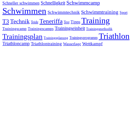
Schwimmcamp
Schnelligkeit
Schneller schwimmen
Schwimmen
Schwimmtraining
Schwimmtechnik
Sport
Training
Teneriffa
T3
Technik
Tipps
Teide
Test
Trainingseinheit
Trainingscamp
Trainingscamps
Trainingsmethodik
Triathlon
Trainingsplan
Trainingsprogramm
Trainingsplanung
Triathloncamp
Triathlontraining
Wettkampf
Wasserlage