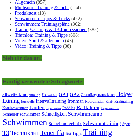
Allgemein
(857)
Multisport: Training & mehr
(154)
Produkttest
(13)
Schwimmen: Tipps & Tricks
(422)
Schwimmen: Trainingspläne
(362)
Trainings-Camps & T3-Impressionen
(382)
Triathlon: Training & Tipps
(608)
Video: Sport & allgemein
(43)
Video: Training & Tipps
(88)
Sieh dir das an!
Häufig verwendete Schlagworte:
Holger
allwetterkind
GA1
GA2
Grundlagenausdauer
Freiwasser
Atmung
Lüning
Ironman
Intervalltraining
Kraft
Krafttraining
Koordination
Intervalle
Laufen
Radfahren
Kraulschwimmen
Paddles
Openwater
Regeneration
Schwimmcamp
Schnelligkeit
Schneller schwimmen
Schwimmen
Schwimmtraining
Schwimmtechnik
Sport
Training
Teneriffa
T3
Technik
Tipps
Teide
Test