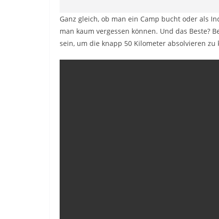
Ganz gleich, ob man ein Camp bucht oder als Ind
man kaum vergessen können. Und das Beste? Bei
sein, um die knapp 50 Kilometer absolvieren zu 