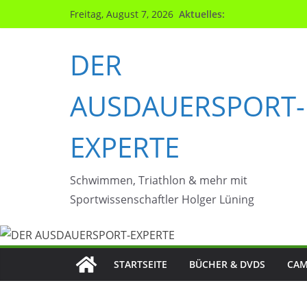
Zum
Aktuelles:
Freitag, August 7, 2026
Inhalt
springen
DER
AUSDAUERSPORT-
EXPERTE
Schwimmen, Triathlon & mehr mit
Sportwissenschaftler Holger Lüning
STARTSEITE
BÜCHER & DVDS
CAM