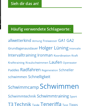
Sieh dir das an!
Häufig verwendete Schlagworte:
allwetterkind
GA1
GA2
Freiwasser
Atmung
Holger Lüning
Grundlagenausdauer
Intervalle
Ironman
Intervalltraining
Koordination
Kraft
Laufen
Krafttraining
Kraulschwimmen
Openwater
Radfahren
Schneller
Paddles
Regeneration
Schnelligkeit
schwimmen
Schwimmen
Schwimmcamp
Schwimmtraining
Schwimmtechnik
Sport
Teneriffa
T3
Technik
Tipps
Teide
Test