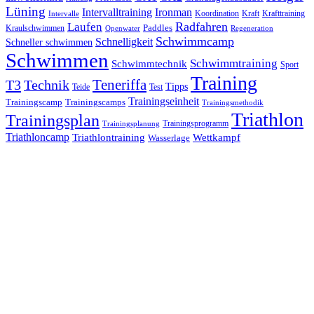
Lüning
Ironman
Intervalltraining
Kraft
Krafttraining
Koordination
Intervalle
Laufen
Radfahren
Kraulschwimmen
Paddles
Openwater
Regeneration
Schwimmcamp
Schnelligkeit
Schneller schwimmen
Schwimmen
Schwimmtraining
Schwimmtechnik
Sport
Training
Teneriffa
T3
Technik
Tipps
Teide
Test
Trainingseinheit
Trainingscamp
Trainingscamps
Trainingsmethodik
Triathlon
Trainingsplan
Trainingsprogramm
Trainingsplanung
Triathloncamp
Triathlontraining
Wettkampf
Wasserlage