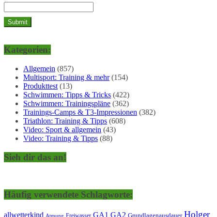
Kategorien:
Allgemein
(857)
Multisport: Training & mehr
(154)
Produkttest
(13)
Schwimmen: Tipps & Tricks
(422)
Schwimmen: Trainingspläne
(362)
Trainings-Camps & T3-Impressionen
(382)
Triathlon: Training & Tipps
(608)
Video: Sport & allgemein
(43)
Video: Training & Tipps
(88)
Sieh dir das an!
Häufig verwendete Schlagworte:
Holger
allwetterkind
GA1
GA2
Grundlagenausdauer
Freiwasser
Atmung