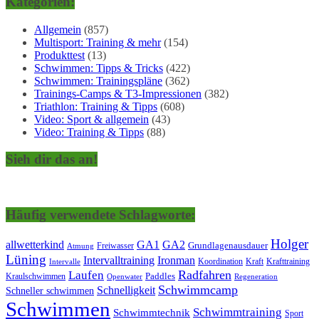
Kategorien:
Allgemein
(857)
Multisport: Training & mehr
(154)
Produkttest
(13)
Schwimmen: Tipps & Tricks
(422)
Schwimmen: Trainingspläne
(362)
Trainings-Camps & T3-Impressionen
(382)
Triathlon: Training & Tipps
(608)
Video: Sport & allgemein
(43)
Video: Training & Tipps
(88)
Sieh dir das an!
Häufig verwendete Schlagworte:
Holger
allwetterkind
GA1
GA2
Grundlagenausdauer
Freiwasser
Atmung
Lüning
Ironman
Intervalltraining
Kraft
Krafttraining
Koordination
Intervalle
Laufen
Radfahren
Kraulschwimmen
Paddles
Openwater
Regeneration
Schwimmcamp
Schnelligkeit
Schneller schwimmen
Schwimmen
Schwimmtraining
Schwimmtechnik
Sport