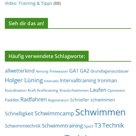
Video: Training & Tipps
(88)
Sieh dir das an!
Häufig verwendete Schlagworte:
allwetterkind
GA1
GA2
Grundlagenausdauer
Freiwasser
Atmung
Holger Lüning
Ironman
Intervalltraining
Intervalle
Laufen
Koordination
Kraft
Krafttraining
Kraulschwimmen
Openwater
Radfahren
Schneller schwimmen
Paddles
Regeneration
Schwimmen
Schwimmcamp
Schnelligkeit
T3
Technik
Schwimmtraining
Schwimmtechnik
Sport