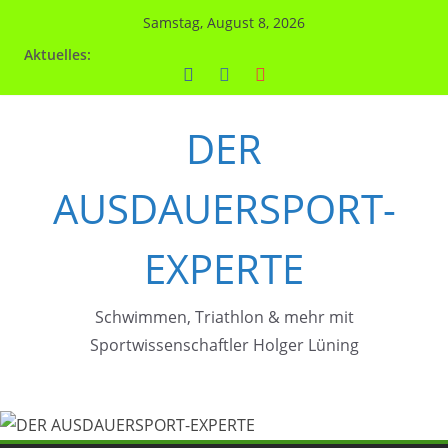
Zum
Samstag, August 8, 2026
Inhalt
Aktuelles:
springen
DER
AUSDAUERSPORT-
EXPERTE
Schwimmen, Triathlon & mehr mit
Sportwissenschaftler Holger Lüning