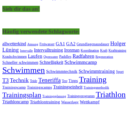
Sieh dir das an!
Häufig verwendete Schlagworte:
Holger
allwetterkind
GA1
GA2
Grundlagenausdauer
Freiwasser
Atmung
Lüning
Ironman
Intervalltraining
Kraft
Krafttraining
Koordination
Intervalle
Laufen
Radfahren
Kraulschwimmen
Paddles
Openwater
Regeneration
Schwimmcamp
Schnelligkeit
Schneller schwimmen
Schwimmen
Schwimmtraining
Schwimmtechnik
Sport
Training
Teneriffa
T3
Technik
Tipps
Teide
Test
Trainingseinheit
Trainingscamp
Trainingscamps
Trainingsmethodik
Triathlon
Trainingsplan
Trainingsprogramm
Trainingsplanung
Triathloncamp
Triathlontraining
Wettkampf
Wasserlage