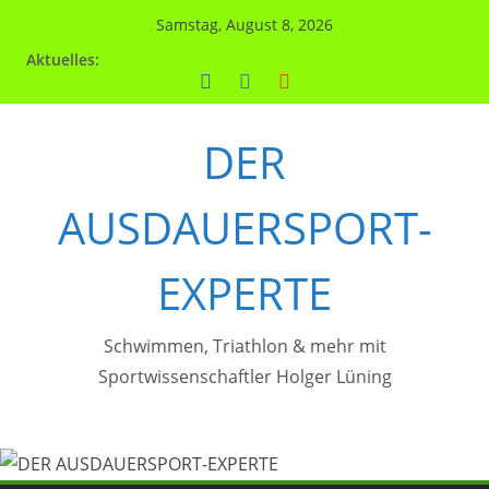
Zum
Samstag, August 8, 2026
Inhalt
Aktuelles:
springen
DER
AUSDAUERSPORT-
EXPERTE
Schwimmen, Triathlon & mehr mit
Sportwissenschaftler Holger Lüning