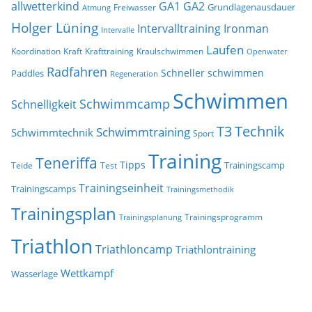
allwetterkind
GA1
GA2
Grundlagenausdauer
Freiwasser
Atmung
Holger Lüning
Ironman
Intervalltraining
Intervalle
Laufen
Koordination
Kraft
Krafttraining
Kraulschwimmen
Openwater
Radfahren
Schneller schwimmen
Paddles
Regeneration
Schwimmen
Schwimmcamp
Schnelligkeit
T3
Technik
Schwimmtraining
Schwimmtechnik
Sport
Training
Teneriffa
Tipps
Trainingscamp
Teide
Test
Trainingseinheit
Trainingscamps
Trainingsmethodik
Trainingsplan
Trainingsprogramm
Trainingsplanung
Triathlon
Triathloncamp
Triathlontraining
Wettkampf
Wasserlage