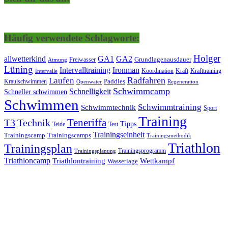
Häufig verwendete Schlagworte:
Holger
allwetterkind
GA1
GA2
Grundlagenausdauer
Freiwasser
Atmung
Lüning
Ironman
Intervalltraining
Kraft
Krafttraining
Koordination
Intervalle
Laufen
Radfahren
Kraulschwimmen
Paddles
Openwater
Regeneration
Schwimmcamp
Schnelligkeit
Schneller schwimmen
Schwimmen
Schwimmtraining
Schwimmtechnik
Sport
Training
Teneriffa
T3
Technik
Tipps
Teide
Test
Trainingseinheit
Trainingscamp
Trainingscamps
Trainingsmethodik
Triathlon
Trainingsplan
Trainingsprogramm
Trainingsplanung
Triathloncamp
Triathlontraining
Wettkampf
Wasserlage